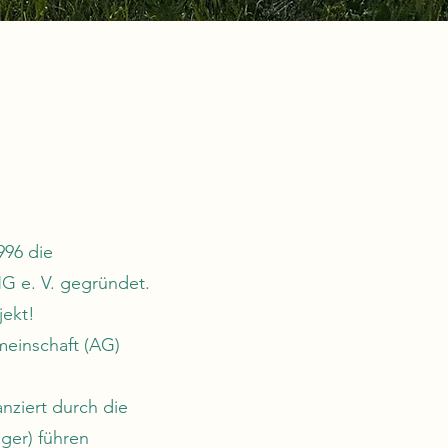
996 die
. V. gegründet.
jekt!
meinschaft (AG)
nziert durch die
äger) führen