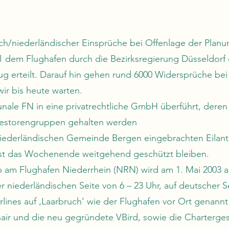
sch/niederländischer Einsprüche bei Offenlage der Plan
 dem Flughafen durch die Bezirksregierung Düsseldorf d
ug erteilt. Darauf hin gehen rund 6000 Widersprüche bei
ir bis heute warten.
ale FN in eine privatrechtliche GmbH überführt, deren 
vestorengruppen gehalten werden
niederländischen Gemeinde Bergen eingebrachten Eila
hst das Wochenende weitgehend geschützt bleiben.
ieb am Flughafen Niederrhein (NRN) wird am 1. Mai 200
r niederländischen Seite von 6 – 23 Uhr, auf deutscher Se
rlines auf ‚Laarbruch’ wie der Flughafen vor Ort genannt
ir und die neu gegründete VBird, sowie die Chartergese