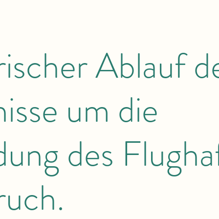
rischer Ablauf d
nisse um die
ung des Flugha
ruch.