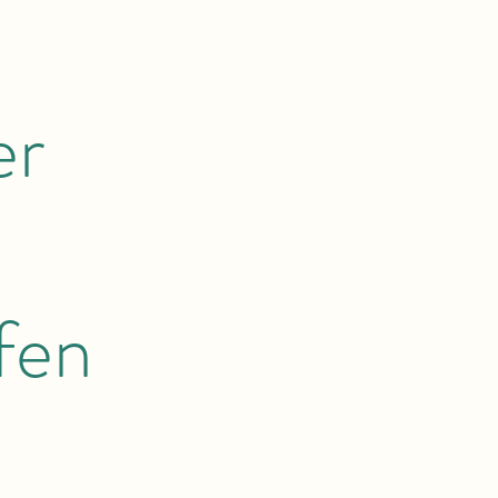
er
fen