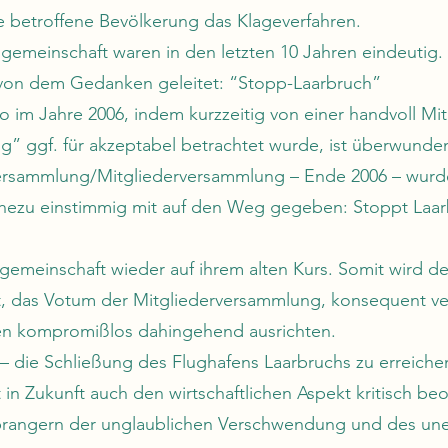
die betroffene Bevölkerung das Klageverfahren.
sgemeinschaft waren in den letzten 10 Jahren eindeutig.
von dem Gedanken geleitet: “Stopp-Laarbruch”
o im Jahre 2006, indem kurzzeitig von einer handvoll Mit
g” ggf. für akzeptabel betrachtet wurde, ist überwunde
versammlung/Mitgliederversammlung – Ende 2006 – wur
hezu einstimmig mit auf den Weg gegeben: Stoppt Laar
sgemeinschaft wieder auf ihrem alten Kurs. Somit wird d
, das Votum der Mitgliederversammlung, konsequent ve
äten kompromißlos dahingehend ausrichten.
 – die Schließung des Flughafens Laarbruchs zu erreiche
in Zukunft auch den wirtschaftlichen Aspekt kritisch b
rangern der unglaublichen Verschwendung und des unef