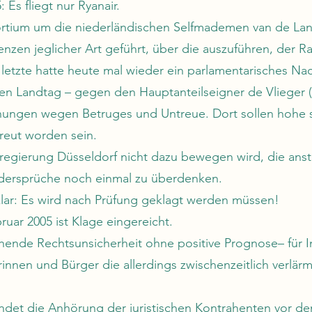
Es fliegt nur Ryanair.
rtium um die niederländischen Selfmademen van de Lan
lenzen jeglicher Art geführt, über die auszuführen, der R
e letzte hatte heute mal wieder ein parlamentarisches Na
en Landtag – gegen den Hauptanteilseigner de Vlieger (
hungen wegen Betruges und Untreue. Dort sollen hohe s
reut worden sein.
sregierung Düsseldorf nicht dazu bewegen wird, die ans
dersprüche noch einmal zu überdenken.
klar: Es wird nach Prüfung geklagt werden müssen!
uar 2005 ist Klage eingereicht.
hende Rechtsunsicherheit ohne positive Prognose– für I
rinnen und Bürger die allerdings zwischenzeitlich verlär
ndet die Anhörung der juristischen Kontrahenten vor d