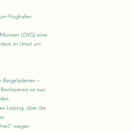
zum Flughafen
t Münster (OVG) eine
rbot im Urteil um
n Beigeladenen –
echtsstreit ist nun
rden.
es Leipzig, über die
as
rteil” wegen