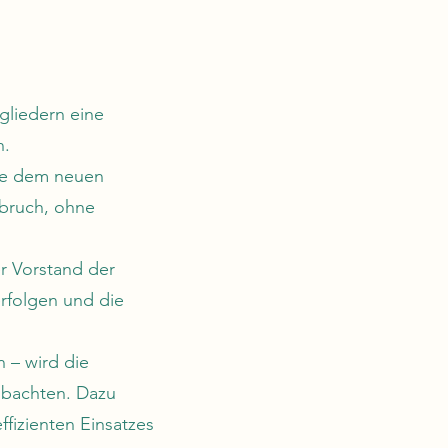
gliedern eine
n.
de dem neuen
bruch, ohne
er Vorstand der
rfolgen und die
n – wird die
eobachten. Dazu
fizienten Einsatzes