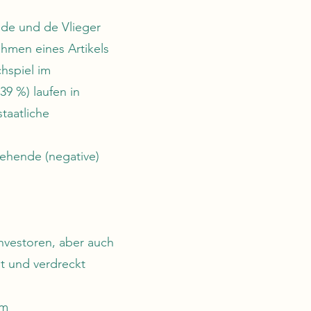
de und de Vlieger
ahmen eines Artikels
chspiel im
39 %) laufen in
taatliche
tehende (negative)
nvestoren, aber auch
mt und verdreckt
em