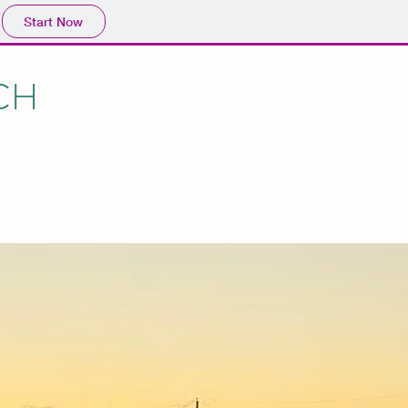
Start Now
CH