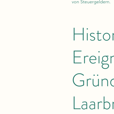
von Steuergeldern.
Histo
Ereig
Gründ
Laarb